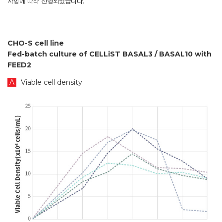
사항에 따라 진행되었습니다.
CHO-S cell line
Fed-batch culture of CELLiST BASAL3 / BASAL10 with
FEED2
A
Viable cell density