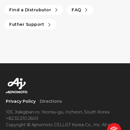
Find a Distrubutor
FAQ
Futher Support
Privacy Policy
Directions
105, Jisikgiban-ro, Yeonsu-gu, Incheon, South Korea
+82.32.210.2600
Copyright © Ajinomoto CELLiST Korea Co., Inc. All rights