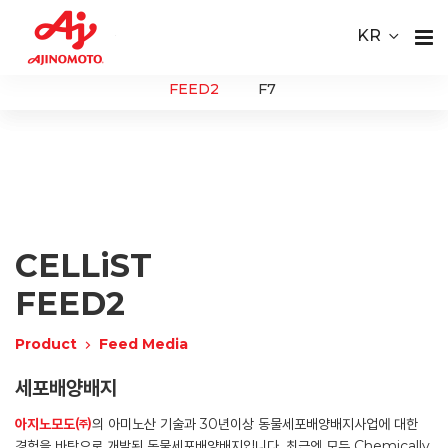
Youtube
ace Element Analysis
Linked In
KR
CELLiST
About
Webinar
FEED2
F7
Us
Product
Service
CELLiST
Material
FEED2
Media
Product
Feed Media
Careers
세포배양배지
아지노모도㈜
의 아미노산 기술과 30년이상 동물세포배양배지사업에 대한
Contact
경험을 바탕으로 개발된 동물세포배양배지입니다. 최근엔 모두 Chemically