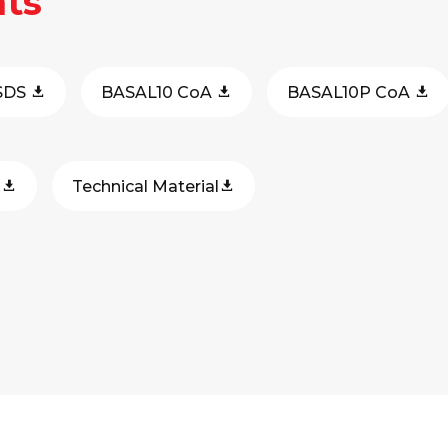
ts
SDS
BASAL10 CoA
BASAL10P CoA
e
Technical Material