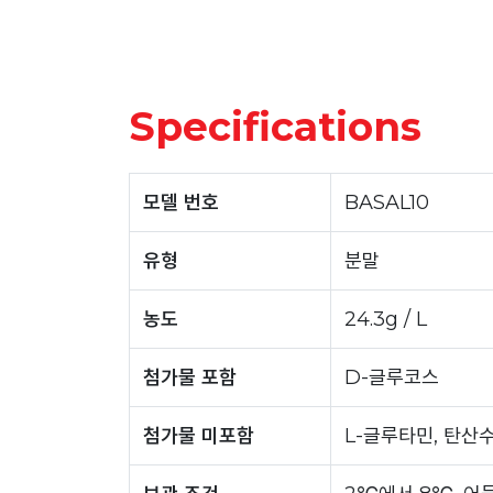
Specifications
모델 번호
BASAL10
유형
분말
농도
24.3g / L
첨가물 포함
D-글루코스
첨가물 미포함
L-글루타민, 탄산