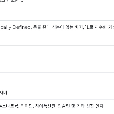
둡고 건조한 곳
cally Defined, 동물 유래 성분이 없는 배지, 1L로 재수화 가
록사머
수소나트륨, 티미딘, 하이폭산틴, 인슐린 및 기타 성장 인자