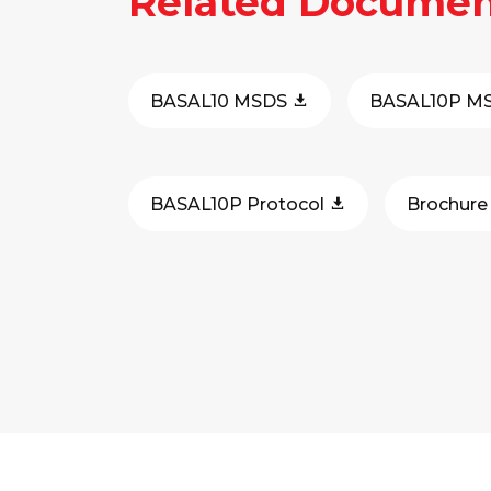
Related Documen
BASAL10 MSDS
BASAL10P M
BASAL10P Protocol
Brochur