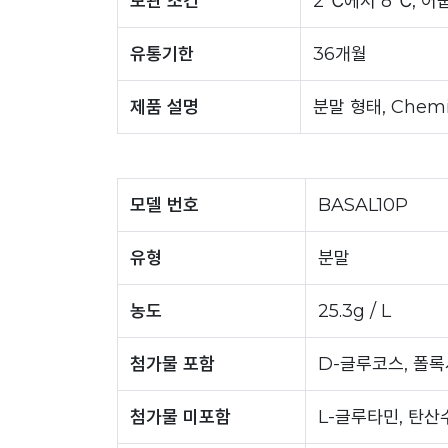
보관 조건
2℃에서 8℃, 어
유통기한
36개월
제품 설명
분말 형태, Chemi
모델 번호
BASAL10P
유형
분말
농도
25.3g / L
첨가물 포함
D-글루코스, 폴
첨가물 미포함
L-글루타민, 탄산