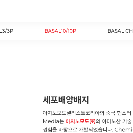
Youtube
ace Element Analysis
Linked In
CELLiST
Webinar
L3/3P
BASAL10/10P
BASAL C
세포배양배지
아지노모도셀리스트코리아의 중국 햄스터 난소
Media는
아지노모도㈜
의 아미노산 기술
경험을 바탕으로 개발되었습니다. Chemic