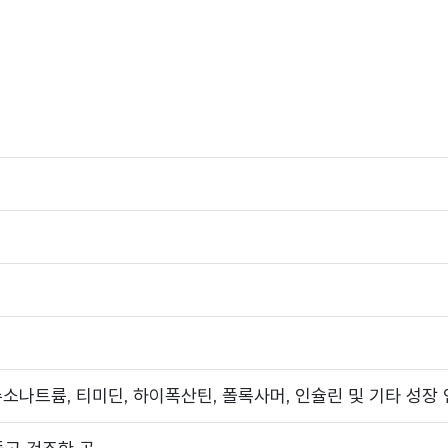
수소나트륨, 티미딘, 하이폭산틴, 폴록사머, 인슐린 및 기타 성장