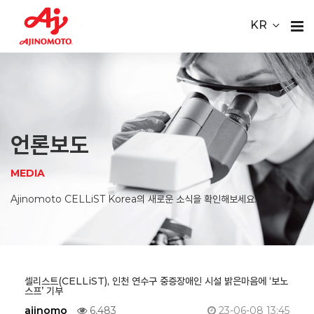
Youtube
ace Element Analysis
Linked In
KR
CELLiST
About
Webinar
Us
Product
언론보도
Service
MEDIA
Material
Ajinomoto CELLiST Korea의 새로운 소식을 확인해보세요.
Media
Careers
셀리스트(CELLiST), 인천 연수구 중증장애인 시설 밝은마음에 ‘보노
스프’ 기부
Contact
ajinomo
6,483
23-06-08 13:45