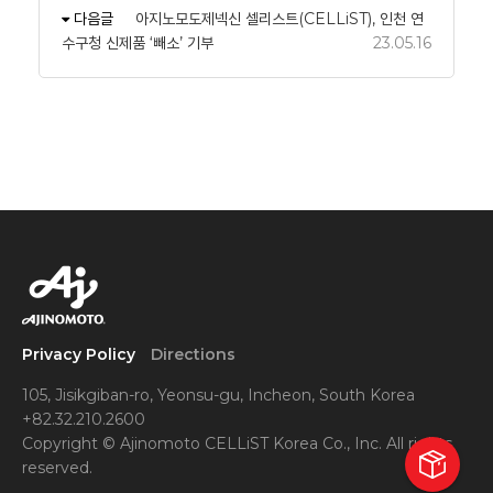
다음글
아지노모도제넥신 셀리스트(CELLiST), 인천 연
수구청 신제품 ‘빼소’ 기부
23.05.16
Privacy Policy
Directions
105, Jisikgiban-ro, Yeonsu-gu, Incheon, South Korea
+82.32.210.2600
Copyright © Ajinomoto CELLiST Korea Co., Inc. All rights
reserved.