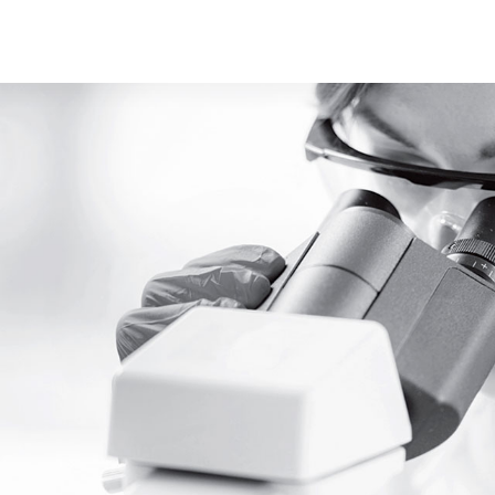
Youtube
ace Element Analysis
Linked In
CELLiST
Webinar