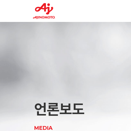
Planning Div.
FEED2
Tr
CELLiST Solution
F7
Center
Supplement
About
VR Tour
AminoSupplement
Us
Factory
Glycyl-L-Tyrosine Dihydrate
CELLiST Solution
Product
Center
AAV Production Supplement 1
Ajinomoto Group
Service
Material
Media
언론보도
Careers
MEDIA
Contact